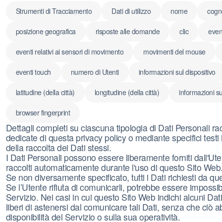
Strumenti di Tracciamento
Dati di utilizzo
nome
cog
posizione geografica
risposte alle domande
clic
even
eventi relativi ai sensori di movimento
movimenti del mouse
eventi touch
numero di Utenti
informazioni sul dispositivo
latitudine (della città)
longitudine (della città)
informazioni s
browser fingerprint
Dettagli completi su ciascuna tipologia di Dati Personali racc
dedicate di questa privacy policy o mediante specifici testi 
della raccolta dei Dati stessi.
I Dati Personali possono essere liberamente forniti dall'Uten
raccolti automaticamente durante l'uso di questo Sito Web
Se non diversamente specificato, tutti i Dati richiesti da q
Se l’Utente rifiuta di comunicarli, potrebbe essere impossib
Servizio. Nei casi in cui questo Sito Web indichi alcuni Dati
liberi di astenersi dal comunicare tali Dati, senza che ciò
disponibilità del Servizio o sulla sua operatività.