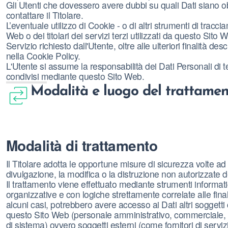
Gli Utenti che dovessero avere dubbi su quali Dati siano ob
contattare il Titolare.
L’eventuale utilizzo di Cookie - o di altri strumenti di tracc
Web o dei titolari dei servizi terzi utilizzati da questo Sito We
Servizio richiesto dall'Utente, oltre alle ulteriori finalità d
nella Cookie Policy.
L'Utente si assume la responsabilità dei Dati Personali di ter
condivisi mediante questo Sito Web.
Modalità e luogo del trattament
Modalità di trattamento
Il Titolare adotta le opportune misure di sicurezza volte ad
divulgazione, la modifica o la distruzione non autorizzate d
Il trattamento viene effettuato mediante strumenti informati
organizzative e con logiche strettamente correlate alle finalit
alcuni casi, potrebbero avere accesso ai Dati altri soggetti 
questo Sito Web (personale amministrativo, commerciale, m
di sistema) ovvero soggetti esterni (come fornitori di servizi t