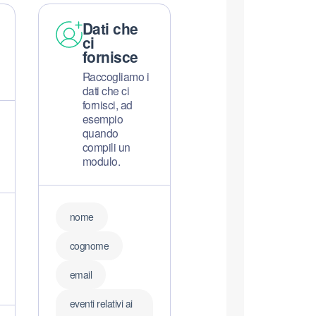
Dati che
ci
fornisce
Raccogliamo i
dati che ci
fornisci, ad
esempio
quando
compili un
modulo.
nome
cognome
email
eventi relativi ai